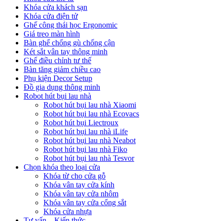
Khóa cửa khách sạn
Khóa cửa điện tử
Ghế công thái học Ergonomic
Giá treo màn hình
Bàn ghế chống gù chống cận
Két sắt vân tay thông minh
Ghế điều chỉnh tư thế
Bàn tăng giảm chiều cao
Phụ kiện Decor Setup
Đồ gia dụng thông minh
Robot hút bụi lau nhà
Robot hút bụi lau nhà Xiaomi
Robot hút bụi lau nhà Ecovacs
Robot hút bụi Liectroux
Robot hút bụi lau nhà iLife
Robot hút bụi lau nhà Neabot
Robot hút bụi lau nhà Fiko
Robot hút bụi lau nhà Tesvor
Chọn khóa theo loại cửa
Khóa từ cho cửa gỗ
Khóa vân tay cửa kính
Khóa vân tay cửa nhôm
Khóa vân tay cửa cổng sắt
Khóa cửa nhựa
Tư vấn – Kiến thức