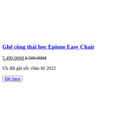
Ghế công thái học Epione Easy Chair
5.490.000đ
6.500.000đ
Ưu đãi giá sốc chào hè 2022
Đặt hàng