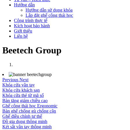
Hướng dẫn
Hướng dẫn sử dụng khóa
Lắp đặt ghế công thái học
Công trình thực tế
Kích hoạt bảo hành
Giới thiệu
Liên hệ
Beetech Group
Previous
Next
Khóa cửa vân tay
Khóa cửa khách sạn
Khóa cửa thẻ từ mã số
Bàn tăng giảm chiều cao
Ghế công thái học Ergonomic
Bàn ghế chống gù chống cận
Ghế điều chỉnh tư thế
Đồ gia dụng thông minh
Két sắt vân tay thông minh