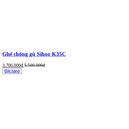
Ghế chống gù Sihoo K35C
3.700.000đ
5.500.000đ
Đặt hàng