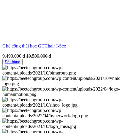
Ghế công thái học GTChair I-See
9.490.000
đ
10.500.000
đ
Đặt hàng