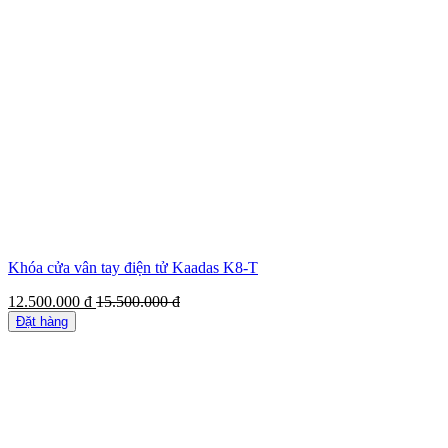
Khóa cửa vân tay điện tử Kaadas K8-T
12.500.000
đ
15.500.000
đ
Đặt hàng