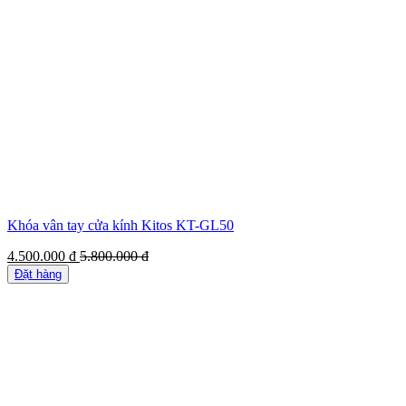
Khóa vân tay cửa kính Kitos KT-GL50
4.500.000
đ
5.800.000
đ
Đặt hàng