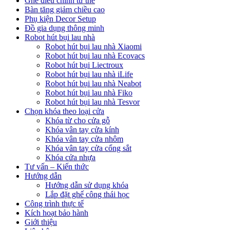
Ghế điều chỉnh tư thế
Bàn tăng giảm chiều cao
Phụ kiện Decor Setup
Đồ gia dụng thông minh
Robot hút bụi lau nhà
Robot hút bụi lau nhà Xiaomi
Robot hút bụi lau nhà Ecovacs
Robot hút bụi Liectroux
Robot hút bụi lau nhà iLife
Robot hút bụi lau nhà Neabot
Robot hút bụi lau nhà Fiko
Robot hút bụi lau nhà Tesvor
Chọn khóa theo loại cửa
Khóa từ cho cửa gỗ
Khóa vân tay cửa kính
Khóa vân tay cửa nhôm
Khóa vân tay cửa cổng sắt
Khóa cửa nhựa
Tư vấn – Kiến thức
Hướng dẫn
Hướng dẫn sử dụng khóa
Lắp đặt ghế công thái học
Công trình thực tế
Kích hoạt bảo hành
Giới thiệu