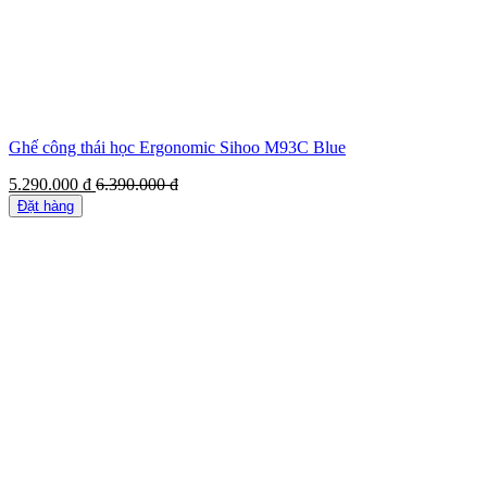
Ghế công thái học Ergonomic Sihoo M93C Blue
5.290.000
đ
6.390.000
đ
Đặt hàng