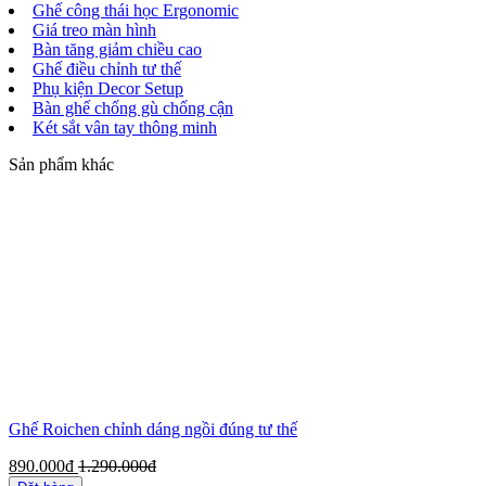
Ghế công thái học Ergonomic
Giá treo màn hình
Bàn tăng giảm chiều cao
Ghế điều chỉnh tư thế
Phụ kiện Decor Setup
Bàn ghế chống gù chống cận
Két sắt vân tay thông minh
Sản phẩm khác
Ghế Roichen chỉnh dáng ngồi đúng tư thế
890.000đ
1.290.000đ