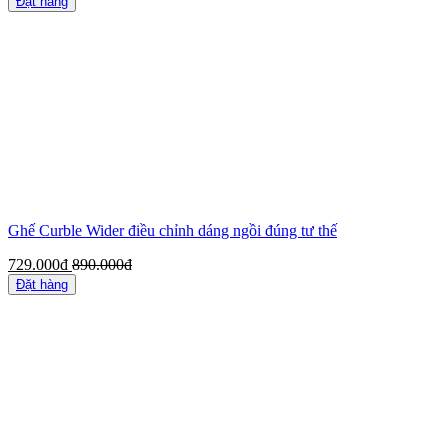
Đặt hàng
Ghế Curble Wider điều chỉnh dáng ngồi đúng tư thế
729.000đ
890.000đ
Đặt hàng