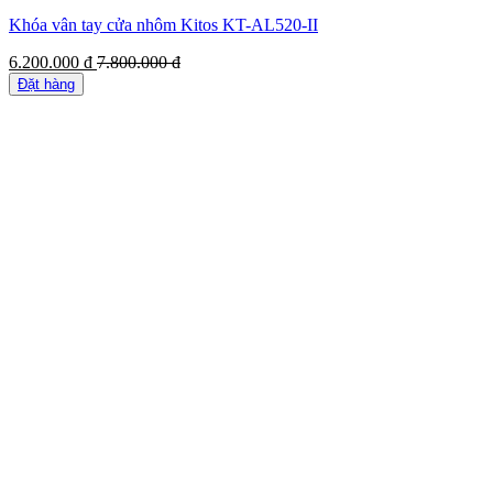
Khóa vân tay cửa nhôm Kitos KT-AL520-II
6.200.000
đ
7.800.000
đ
Đặt hàng