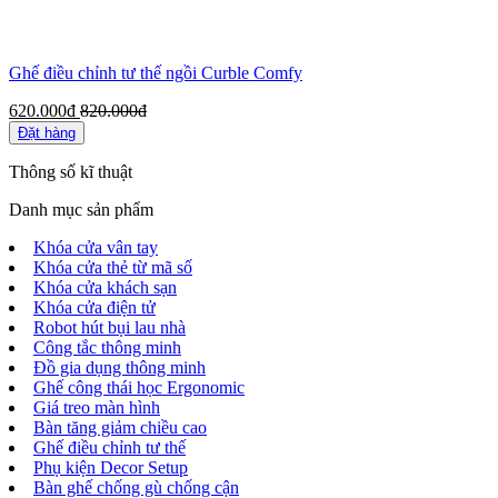
Ghế điều chỉnh tư thế ngồi Curble Comfy
620.000đ
820.000đ
Đặt hàng
Thông số kĩ thuật
Danh mục sản phẩm
Khóa cửa vân tay
Khóa cửa thẻ từ mã số
Khóa cửa khách sạn
Khóa cửa điện tử
Robot hút bụi lau nhà
Công tắc thông minh
Đồ gia dụng thông minh
Ghế công thái học Ergonomic
Giá treo màn hình
Bàn tăng giảm chiều cao
Ghế điều chỉnh tư thế
Phụ kiện Decor Setup
Bàn ghế chống gù chống cận