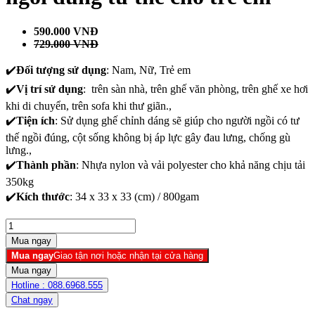
590.000
VNĐ
729.000 VNĐ
✔️
Đối tượng sử dụng
: Nam, Nữ, Trẻ em
✔️
Vị trí sử dụng
: trên sàn nhà, trên ghế văn phòng, trên ghế xe hơi
khi di chuyển, trên sofa khi thư giãn.,
✔️
Tiện ích
: Sử dụng ghế chỉnh dáng sẽ giúp cho người ngồi có tư
thế ngồi đúng, cột sống không bị áp lực gây đau lưng, chống gù
lưng.,
✔️
Thành phần
: Nhựa nylon và vải polyester cho khả năng chịu tải
350kg
✔️
Kích thước
: 34 x 33 x 33 (cm) / 800gam
Mua ngay
Giao tận nơi hoặc nhận tại cửa hàng
Hotline :
088.6968.555
Chat ngay