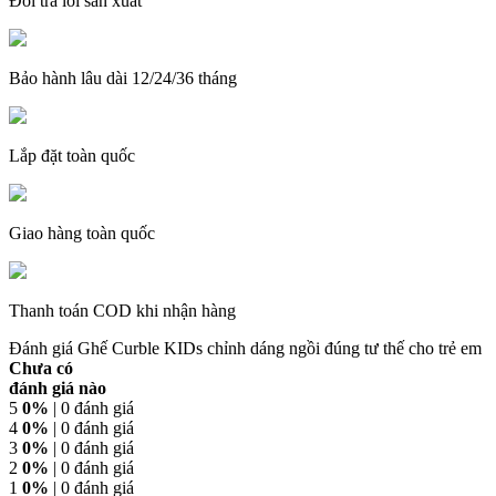
Đổi trả lỗi sản xuất
Bảo hành lâu dài 12/24/36 tháng
Lắp đặt toàn quốc
Giao hàng toàn quốc
Thanh toán COD khi nhận hàng
Đánh giá Ghế Curble KIDs chỉnh dáng ngồi đúng tư thế cho trẻ em
Chưa có
đánh giá nào
5
0%
| 0 đánh giá
4
0%
| 0 đánh giá
3
0%
| 0 đánh giá
2
0%
| 0 đánh giá
1
0%
| 0 đánh giá