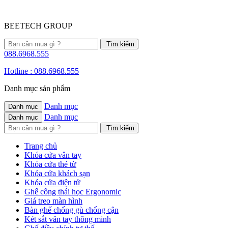
BEETECH GROUP
088.6968.555
Hotline : 088.6968.555
Danh mục sản phẩm
Danh mục
Danh mục
Danh mục
Danh mục
Trang chủ
Khóa cửa vân tay
Khóa cửa thẻ từ
Khóa cửa khách sạn
Khóa cửa điện tử
Ghế công thái học Ergonomic
Giá treo màn hình
Bàn ghế chống gù chống cận
Két sắt vân tay thông minh