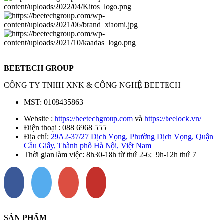
BEETECH GROUP
CÔNG TY TNHH XNK & CÔNG NGHỆ BEETECH
MST: 0108435863
Website :
https://beetechgroup.com
và
https://beelock.vn/
Điện thoại : 088 6968 555
Địa chỉ:
29A2-37/27 Dịch Vọng, Phường Dịch Vọng, Quận
Cầu Giấy, Thành phố Hà Nội, Việt Nam
Thời gian làm việc: 8h30-18h từ thứ 2-6; 9h-12h thứ 7
SẢN PHẨM