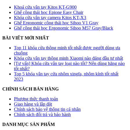
Khoá cửa vân tay Kitos KT-G900
Ghế công thái học Epione Easy Chair
Khóa cửa vân tay camera Kitos KT-X3
Ghế Ergonomic công thái học Sihoo V1 Gray
Ghế công thái học Ergonomic Sihoo M57 Gray/Black
BÀI VIẾT MỚI NHẤT
Top 11 khóa cửa thông minh tốt nhất được người dùng ưa
chuộng
Khóa cửa vân tay thông minh Xiaomi nào đáng đầu tư nhất
[Tư vấn] Khóa cửa vân tay loại nào tốt? Nên dùng hãng nào
tốt nhất?
Top 5 khóa vân tay cửa nhôm xingfa, nhôm kính tốt nhất
2023
CHÍNH SÁCH BÁN HÀNG
Phương thức thanh toán
Giao hàng và lắp đặt
Chính sách bảo vệ thông tin cá nhân
Chính sách đổi trả và bảo hành
DANH MỤC SẢN PHẨM