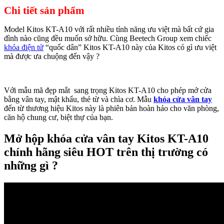
Chi tiết sản phẩm
Model Kitos KT-A10 với rất nhiều tính năng ưu việt mà bất cứ gia
đình nào cũng đều muốn sở hữu. Cùng Beetech Group xem chiếc
khóa điện tử
“quốc dân” Kitos KT-A10 này của Kitos có gì ưu việt
mà được ưa chuộng đến vậy ?
Với mẫu mã đẹp mắt sang trọng Kitos KT-A10 cho phép mở cửa
bằng vân tay, mật khẩu, thẻ từ và chìa cơ. Mẫu
khóa cửa vân tay
đến từ thương hiệu Kitos này là phiên bản hoàn hảo cho văn phòng,
căn hộ chung cư, biệt thự của bạn.
Mở hộp khóa cửa vân tay Kitos KT-A10
chính hãng siêu HOT trên thị trường có
những gì ?