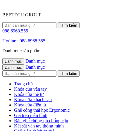
BEETECH GROUP
088.6968.555
Hotline : 088.6968.555
Danh mục sản phẩm
Danh mục
Danh mục
Danh mục
Danh mục
Trang chủ
Khóa cửa vân tay
Khóa cửa thẻ từ
Khóa cửa khách sạn
Khóa cửa điện tử
Ghế công thái học Ergonomic
Giá treo màn hình
Bàn ghế chống gù chống cận
Két sắt vân tay thông minh