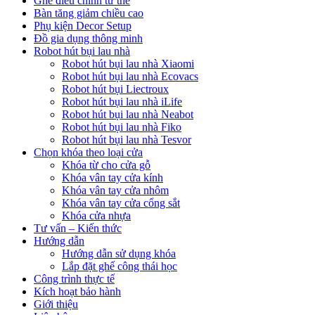
Ghế điều chỉnh tư thế
Bàn tăng giảm chiều cao
Phụ kiện Decor Setup
Đồ gia dụng thông minh
Robot hút bụi lau nhà
Robot hút bụi lau nhà Xiaomi
Robot hút bụi lau nhà Ecovacs
Robot hút bụi Liectroux
Robot hút bụi lau nhà iLife
Robot hút bụi lau nhà Neabot
Robot hút bụi lau nhà Fiko
Robot hút bụi lau nhà Tesvor
Chọn khóa theo loại cửa
Khóa từ cho cửa gỗ
Khóa vân tay cửa kính
Khóa vân tay cửa nhôm
Khóa vân tay cửa cổng sắt
Khóa cửa nhựa
Tư vấn – Kiến thức
Hướng dẫn
Hướng dẫn sử dụng khóa
Lắp đặt ghế công thái học
Công trình thực tế
Kích hoạt bảo hành
Giới thiệu